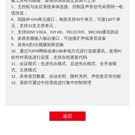
板上具有功能键、旋钮供系统设定及调节之用
、主控机与会议系统单体连接、控制及声音信号采用同一电
5
缆传送；
、四路
单元接口，每路支持
个单元，可接
个单
6
8P-DIN
30
120
元，支持
支主席单元，
12
、支持
、
、
、
通讯协议
7
SONY VISCA
EVI HD
PELCO P/D
BRC300
、多路音频输入输出接口，可连接扩声或录音设备
8
、具有
进
出视频矩阵切换
9
6
2
、通过
网络或者
本地方式进行连接通讯，使用
10
TCP/IP
USB
PC
软件对系统进行设置，支持在线更新代码
、会议模式：先进先出模式、后进先出模式、全开放模
11
式、主席模式
、具有发言数量、自动关闭、限时关闭、声控发言等功能
12
、系统可通过中控系统进行集中控制管理
13
返回