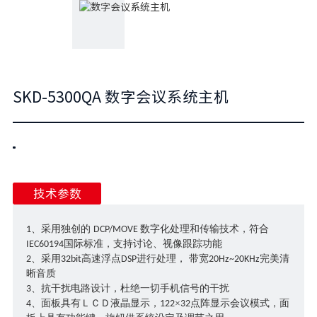
SKD-5300QA 数字会议系统主机
技术参数
、采用独创的
数字化处理和传输技术，符合
1
DCP/MOVE
国际标准，支持讨论、视像跟踪功能
IEC60194
、采用
高速浮点
进行处理， 带宽
完美清
2
32bit
DSP
20Hz~20KHz
晰音质
、抗干扰电路设计，杜绝一切手机信号的干扰
3
、面板具有ＬＣＤ液晶显示，
×
点阵显示会议模式，面
4
122
32